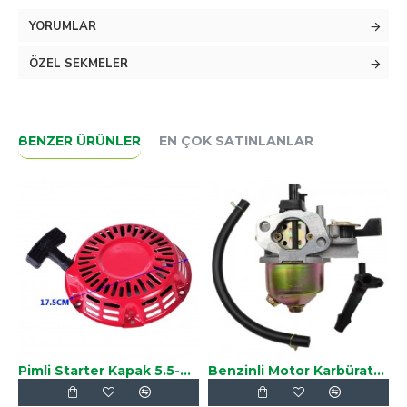
kullanabilirsiniz.
YORUMLAR
Motoru çalıştırmaya yarayan çalıştırma ipi
ÖZEL SEKMELER
veya
Metal tırnaklı starter kapağı olarakta bilinir.
Honda GX160,GX240,GX270 çin üretimi motorların %90 ınan uyu
BENZER ÜRÜNLER
EN ÇOK SATINLANLAR
Pimli Starter Kapak 5.5-6.5HP
Benzinli Motor Karbüratörü 5.5HP-6.5HP