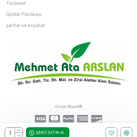
Teslimat
Gizlilik Politikası
şartlar ve koşullar
Arslan İthalat®
ŞIMDI SATIN AL
Design, Hosting & Support By Shopgez.com