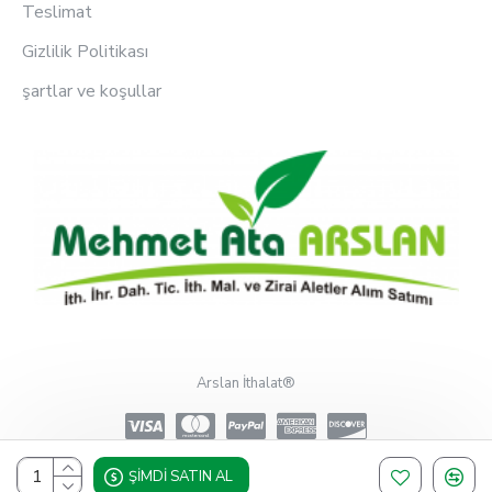
Teslimat
Gizlilik Politikası
şartlar ve koşullar
Arslan İthalat®
ŞIMDI SATIN AL
Design, Hosting & Support By Shopgez.com