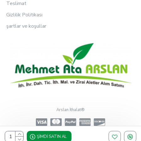
Teslimat
Gizlilik Politikası
şartlar ve koşullar
Arslan İthalat®
ŞIMDI SATIN AL
Design, Hosting & Support By Shopgez.com