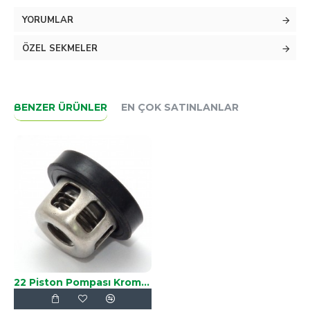
YK-30
YORUMLAR
OS-30
ÖZEL SEKMELER
VT-30
WX-30
BENZER ÜRÜNLER
EN ÇOK SATINLANLAR
22 Piston Pompası Krom Sibop