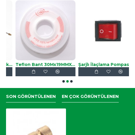
a Pompası Teleskopik Borusu,Uzatmalı Lens
Teflon Bant 30Mx19MMX0.1MM
Şarjlı İlaçlama Pompası Açma/Kapama Anahtarı
D
SON GÖRÜNTÜLENEN
EN ÇOK GÖRÜNTÜLENEN