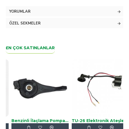
YORUMLAR
ÖZEL SEKMELER
EN ÇOK SATINLANLAR
Benzinli İlaçlama Pompası Gaz Kolu
TU-26 Elektronik Ateşleme Bobini
T