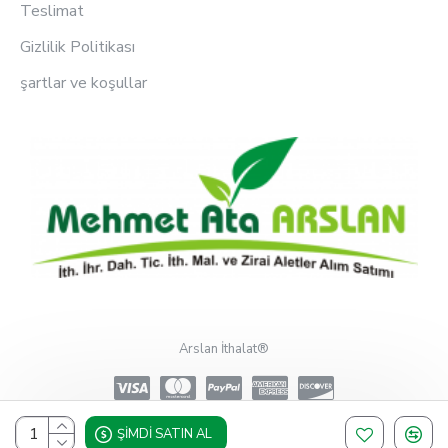
Teslimat
Gizlilik Politikası
şartlar ve koşullar
Arslan İthalat®
ŞIMDI SATIN AL
Design, Hosting & Support By Shopgez.com