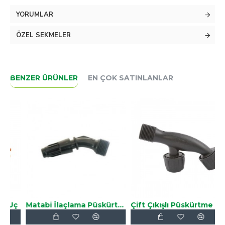
YORUMLAR
ÖZEL SEKMELER
BENZER ÜRÜNLER
EN ÇOK SATINLANLAR
ç
Matabi İlaçlama Püskürtme Ucu
Çift Çıkışlı Püskürtme Ucu
Ç