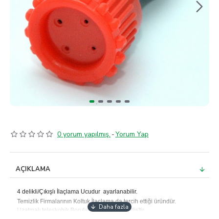
0 yorum yapılmış.
-
Yorum Yap
AÇIKLAMA
4 delikli/Çıkışlı İlaçlama Ucudur ayarlanabilir.
Temizlik Firmalarının Koltuk İlaçlama da tercih ettiği üründür.
Uzatmalı teleskobik Borulara uymaz Erkek diş'tir.