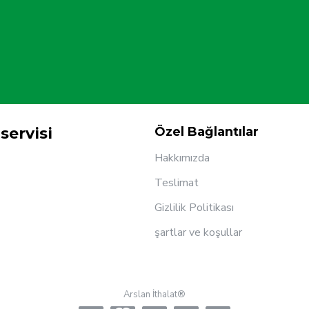
servisi
Özel Bağlantılar
Hakkımızda
Teslimat
Gizlilik Politikası
şartlar ve koşullar
Arslan İthalat®