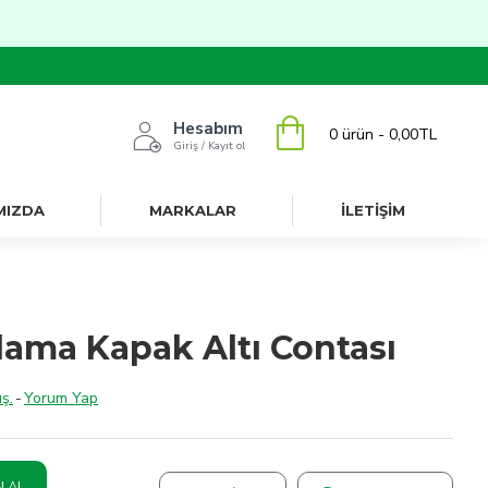
Hesabım
0 ürün - 0,00TL
Giriş / Kayıt ol
MIZDA
MARKALAR
İLETİŞİM
çlama Kapak Altı Contası
ş.
-
Yorum Yap
N AL