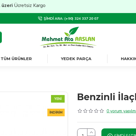
i
Ücretsiz Kargo
ŞIMDI ARA: (+90) 324 337 20 07
TÜM ÜRÜNLER
YEDEK PARÇA
HAKKI
Benzinli İla
YENI
0 yorum yapılmı
İNDIRIM
ŞIMDI SATI