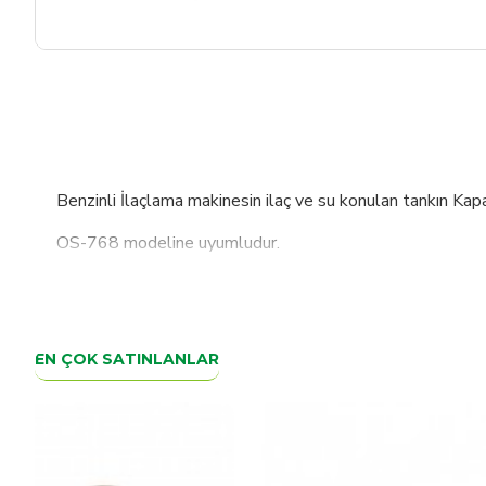
Benzinli İlaçlama makinesin ilaç ve su konulan tankın Kapa
OS-768 modeline uyumludur.
İÇ ÇAPI :15CM DIŞ ÇAPI 16 CM OLAN KAPAK İLE 
EN ÇOK SATINLANLAR