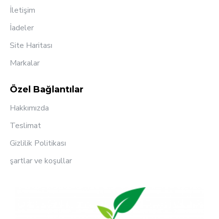
Süs Bitkilerinde Hedef Materyal ve hobi amaçlı küçük
İletişim
alanlarda tarımsal ilaçlama alanlarında kullanılır.
İadeler
Pompa kullanma kolaylığı, ayar kabiliyeti ve
konstrüksiyon sağlamlığı bakımından Tarım Kampüsü
Site Haritası
park ve bahçeleri ile Ankara çevre arazilerinde
Markalar
denenmiştir.
Özel Bağlantılar
Hakkımızda
Teslimat
Gizlilik Politikası
şartlar ve koşullar