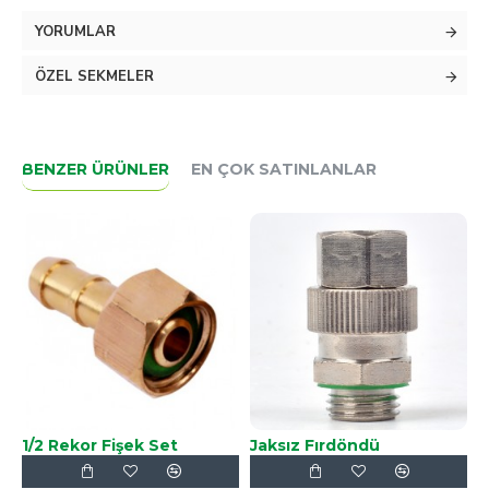
1 tarafı kelebek elle sıkılır tip diğer tarafı kendinden
dönerli olan bu ürün hortum dolamasına engel olur.
YORUMLAR
Pirinçtir 1. Kalitedir.
ÖZEL SEKMELER
Set halinder satılır.
Fotoğrafta görüldüğü gibidir.
BENZER ÜRÜNLER
EN ÇOK SATINLANLAR
1/2 Rekor Fişek Set
Jaksız Fırdöndü