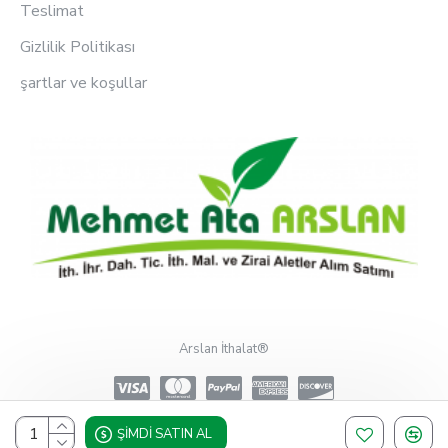
Teslimat
Gizlilik Politikası
şartlar ve koşullar
Arslan İthalat®
ŞIMDI SATIN AL
Design, Hosting & Support By Shopgez.com