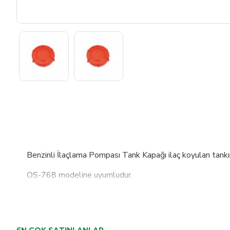
Benzinli İlaçlama Pompası Tank Kapağı ilaç koyulan tankı
OS-768 modeline uyumludur.
İÇ ÇAPI :15CM
DIŞ ÇAPI 16 CM
EN ÇOK SATINLANLAR