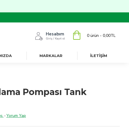
Hesabım
0 ürün - 0,00TL
Giriş / Kayıt ol
MIZDA
MARKALAR
İLETİŞİM
açlama Pompası Tank
ş.
-
Yorum Yap