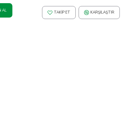
N AL
TAKIP ET
KARŞILAŞTIR