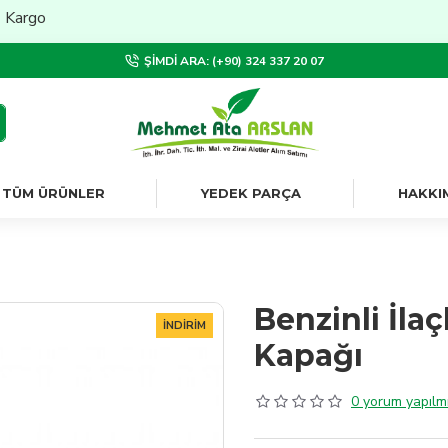
go
ŞIMDI ARA: (+90) 324 337 20 07
TÜM ÜRÜNLER
YEDEK PARÇA
HAKKI
Benzinli İl
İNDIRIM
Kapağı
0 yorum yapılmı