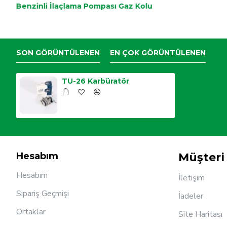
Benzinli İlaçlama Pompası Gaz Kolu
SON GÖRÜNTÜLENEN
EN ÇOK GÖRÜNTÜLENEN
TU-26 Karbüratör
Hesabım
Müşteri 
Hesabım
İletişim
Sipariş Geçmişi
İadeler
Ortaklar
Site Haritası