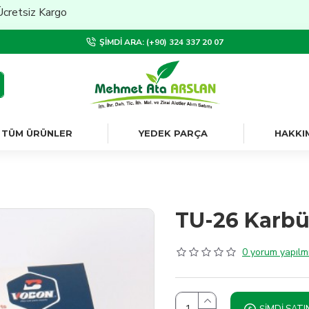
iz Kargo
ŞIMDI ARA: (+90) 324 337 20 07
TÜM ÜRÜNLER
YEDEK PARÇA
HAKKI
TU-26 Karbü
0 yorum yapılmı
ŞIMDI SATI