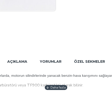
AÇIKLAMA
YORUMLAR
ÖZEL SEKMELER
larda, motorun silindirlerinde yanacak benzin-hava karışımını sağlayan 
büratörü veya TF900 karbüratörü olarak bilinir.