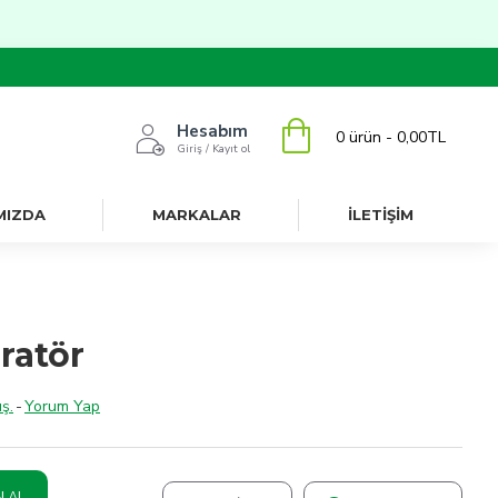
Hesabım
0 ürün - 0,00TL
Giriş / Kayıt ol
MIZDA
MARKALAR
İLETİŞİM
ratör
ş.
-
Yorum Yap
N AL