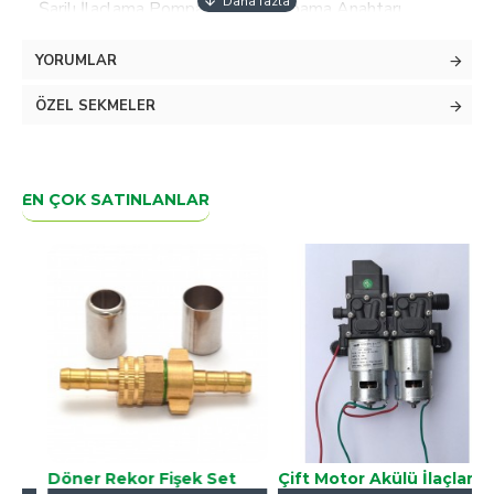
Şarjlı İlaçlama Pompası Açma/Kapama Anahtarı
Tüm akülü ilaçlama pompalarına uyumludur.
YORUMLAR
ÖZEL SEKMELER
EN ÇOK SATINLANLAR
Döner Rekor Fişek Set
Çift Motor Akülü İlaçlama Pompası Motoru 12v Su Aktarma Pompası