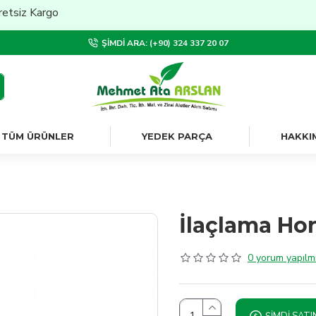
Kargo
ŞIMDI ARA: (+90) 324 337 20 07
TÜM ÜRÜNLER
YEDEK PARÇA
HAKKI
İlaçlama Ho
0 yorum yapılmı
ŞIMDI SATI