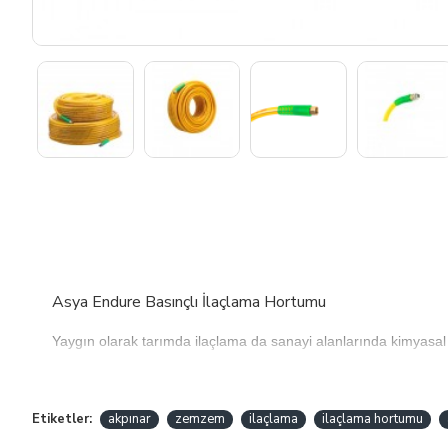
Asya Endure Basınçlı İlaçlama Hortumu
Yaygın olarak tarımda ilaçlama da sanayi alanlarında kimyasal ve
Hortum İç Ölçüsü : 8.5mm Dış ölçüsü : 14mm
Dayanıklılık : 200 Bar
Etiketler:
akpınar
zemzem
ilaçlama
ilaçlama hortumu