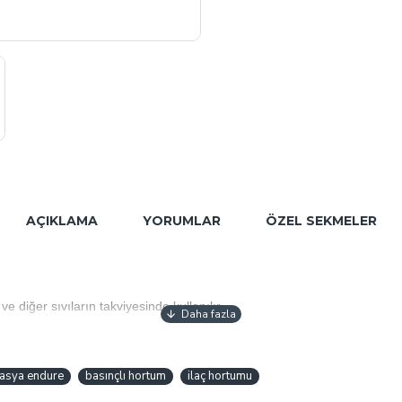
AÇIKLAMA
YORUMLAR
ÖZEL SEKMELER
 diğer sıvıların takviyesinde kullanılır.
asya endure
basınçlı hortum
ilaç hortumu