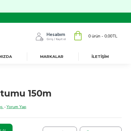
Hesabım
0 ürün - 0,00TL
Giriş / Kayıt ol
MIZDA
MARKALAR
İLETİŞİM
rtumu 150m
ş.
-
Yorum Yap
N AL