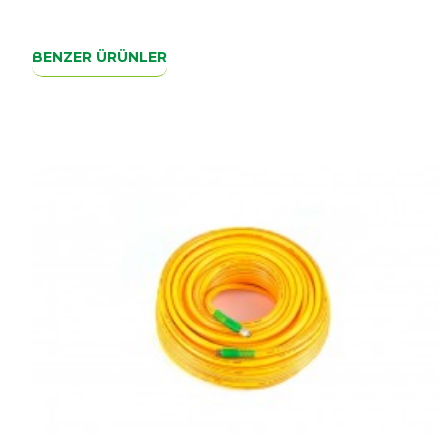
3 Katlı Örgülü
Tabanca ve Makina aparatları takılı.
BENZER ÜRÜNLER