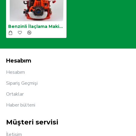
Benzinli İlaçlama Makinesi 4T
Hesabım
Hesabım
Sipariş Geçmişi
Ortaklar
Haber bülteni
Müşteri servisi
İletişim