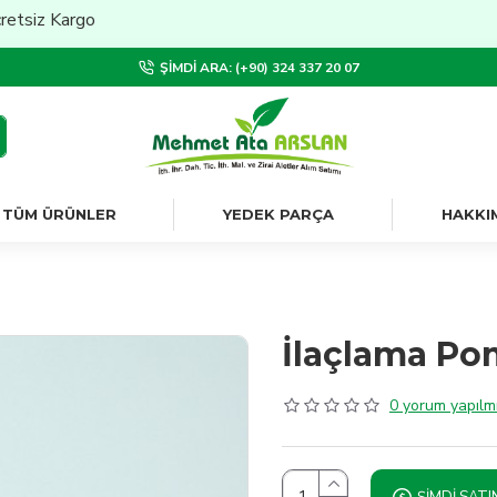
z Kargo
ŞIMDI ARA: (+90) 324 337 20 07
TÜM ÜRÜNLER
YEDEK PARÇA
HAKKI
İlaçlama Pom
0 yorum yapılmı
ŞIMDI SATI