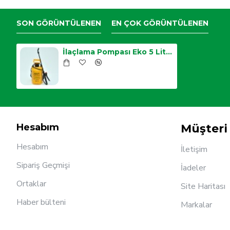
SON GÖRÜNTÜLENEN
EN ÇOK GÖRÜNTÜLENEN
İlaçlama Pompası Eko 5 Litre
Hesabım
Müşteri 
Hesabım
İletişim
Sipariş Geçmişi
İadeler
Ortaklar
Site Haritası
Haber bülteni
Markalar