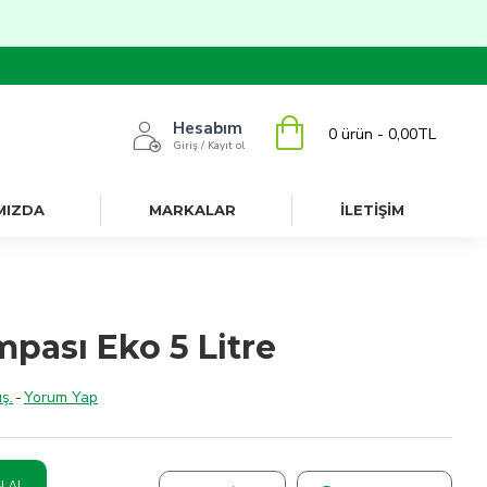
Hesabım
0 ürün - 0,00TL
Giriş / Kayıt ol
MIZDA
MARKALAR
İLETİŞİM
pası Eko 5 Litre
ş.
-
Yorum Yap
N AL