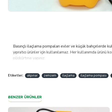
Basınçlı ilaçlama pompaları evler ve küçük bahçelerde kulla
yıpratıcı ürünler için kullanılamaz. Her kullanımda ürünü k
püskürtme yapınız.
Etiketler:
akpınar
zemzem
ilaçlama
ilaçlama pompası
BENZER ÜRÜNLER