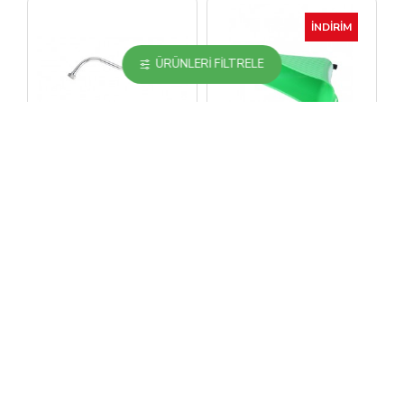
İNDIRIM
ÜRÜNLERI FILTRELE
Zemzem
Zemzem
İkili Krom
İlaçlama Pompa
Püskürtme Borusu
Hunisi Büyük
STOKLAR TÜKENDI