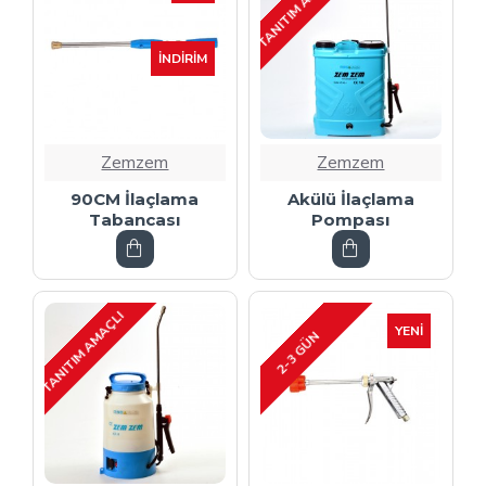
TANITIM AMAÇLI
İNDIRIM
Zemzem
Zemzem
90CM İlaçlama
Akülü İlaçlama
Tabancası
Pompası
TANITIM AMAÇLI
YENI
2-3 GÜN