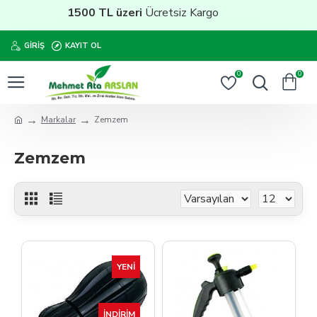
1500 TL üzeri
Ücretsiz Kargo
GIRIŞ
KAYIT OL
0
0
Markalar
Zemzem
Zemzem
YENI
İNDIRIM