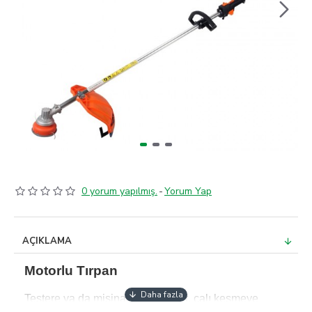
0 yorum yapılmış.
-
Yorum Yap
AÇIKLAMA
Motorlu Tırpan
Testere ya da misinalar ile çim, ot, çalı kesmeye