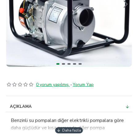
0 yorum yapılmış.
-
Yorum Yap
AÇIKLAMA
Benzinli su pompaları diğer elektrikli pompalara göre
daha güçlüdür ve kısa zamanda diğer pompa
türlerinden çok daha fazla suyu daha hızlı hareket