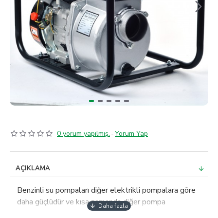
0 yorum yapılmış.
-
Yorum Yap
AÇIKLAMA
Benzinli su pompaları diğer elektrikli pompalara göre
daha güçlüdür ve kısa zamanda diğer pompa
türlerinden çok daha fazla suyu daha hızlı hareket