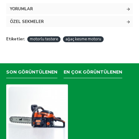
dönmesiyle kesmeyi sağlar. Ağaç kesme, tomruklama,
YORUMLAR
budama gibi işlemlerde kullanılır. Benzinli , elektrikli ve akü
ile çalışanlar bilinen ve çok kullanılanlardır.
ÖZEL SEKMELER
YOKATTA MOTORLU TESTERE
Etiketler:
motorlu testere
ağaç kesme motoru
Motor : 2 zamanlı, hava soğutmalı
Kesme hızı : 19 m/s
SON GÖRÜNTÜLENEN
EN ÇOK GÖRÜNTÜLENEN
Yakıt tankı kapasitesi : 550 ml
Yağ tankı kapasitesi : 260 ml
Pala uzunluğu : 45cm 325/36 Diş
Tam köşeli Zincir
Net ağırlık : 7.5 kg (zincir ve palasız 5.5 kg)