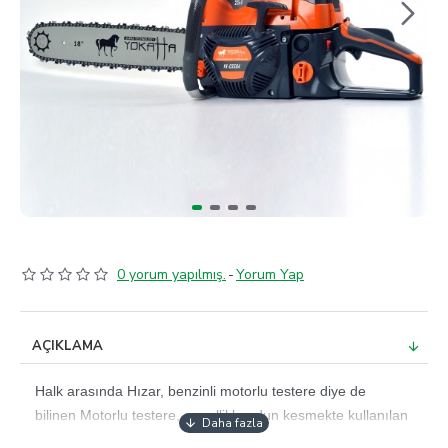
0 yorum yapılmış.
-
Yorum Yap
AÇIKLAMA
Halk arasında Hızar, benzinli motorlu testere diye de
bilinen
Motorlu testere,
genellikle odun kesmekte kullanılan
bir tür bıçkı. Pala kısmının etrafında bulunan keskin zincirin