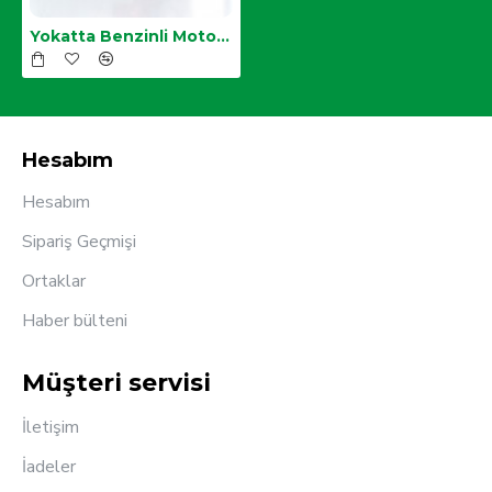
Yüksek Kalite Hava Filtresi
Yokatta Benzinli Motorlu Testere
Tam Köşeli Zincir
Kolay Kurulum ve Çalıştırma
Kolay Açılabilen Hava Filtre Kapağı
Benzin Göstergesi
Hesabım
Boyalı Kartel
Hesabım
Sipariş Geçmişi
Ortaklar
Haber bülteni
Müşteri servisi
İletişim
İadeler