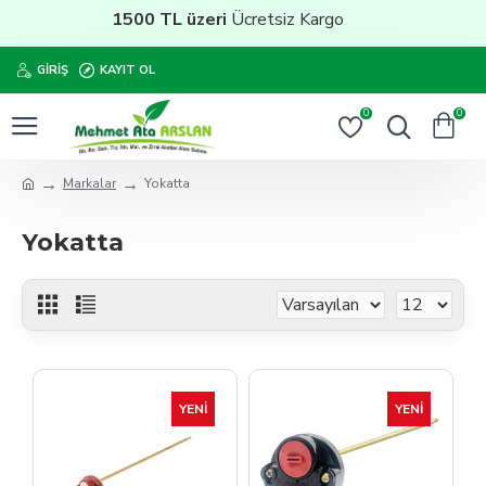
1500 TL üzeri
Ücretsiz Kargo
GIRIŞ
KAYIT OL
0
0
Markalar
Yokatta
Yokatta
YENI
YENI