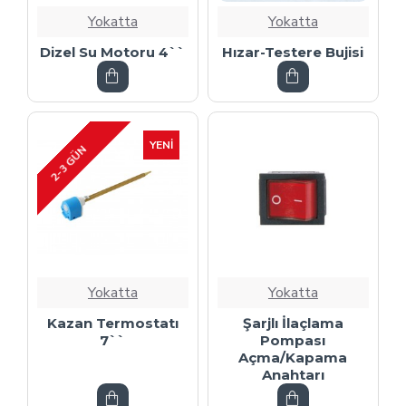
Yokatta
Yokatta
Dizel Su Motoru 4``
Hızar-Testere Bujisi
YENI
2-3 GÜN
Yokatta
Yokatta
Kazan Termostatı
Şarjlı İlaçlama
7``
Pompası
Açma/Kapama
Anahtarı