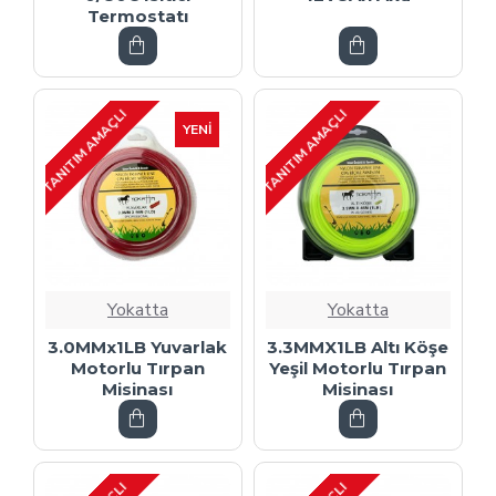
Termostatı
TANITIM AMAÇLI
TANITIM AMAÇLI
YENI
Yokatta
Yokatta
3.0MMx1LB Yuvarlak
3.3MMX1LB Altı Köşe
Motorlu Tırpan
Yeşil Motorlu Tırpan
Misinası
Misinası