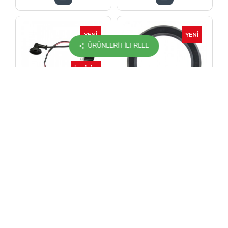
YENI
YENI
ÜRÜNLERI FILTRELE
İNDIRIM
Yokatta
Yokatta
TU-26 Elektronik
TU-26 Pompa Mil
Ateşleme Bobini
Keçesi