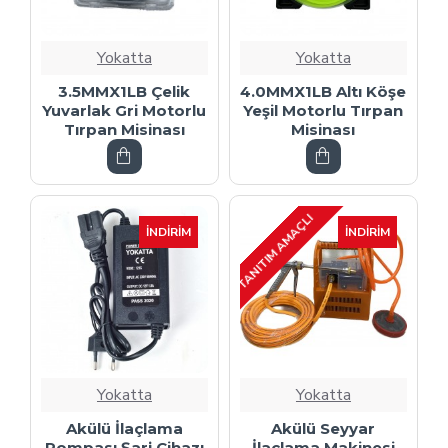
Yokatta
Yokatta
3.5MMX1LB Çelik
4.0MMX1LB Altı Köşe
Yuvarlak Gri Motorlu
Yeşil Motorlu Tırpan
Tırpan Misinası
Misinası
TANITIM AMAÇLI
İNDIRIM
İNDIRIM
Yokatta
Yokatta
Akülü İlaçlama
Akülü Seyyar
Pompası Şarj Cihazı
İlaçlama Makinesi