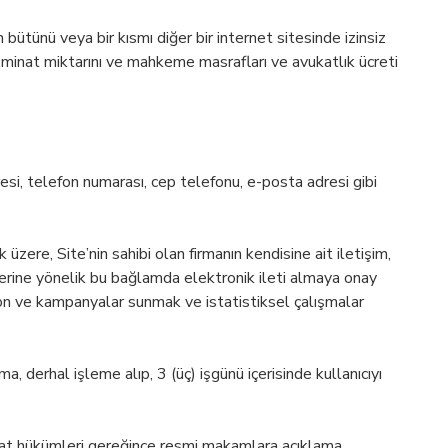
bütünü veya bir kısmı diğer bir internet sitesinde izinsiz
tazminat miktarını ve mahkeme masrafları ve avukatlık ücreti
 adresi, telefon numarası, cep telefonu, e-posta adresi gibi
üzere, Site’nin sahibi olan firmanın kendisine ait iletişim,
klerine yönelik bu bağlamda elektronik ileti almaya onay
syon ve kampanyalar sunmak ve istatistiksel çalışmalar
a, derhal işleme alıp, 3 (üç) işgünü içerisinde kullanıcıyı
vzuat hükümleri gereğince resmi makamlara açıklama