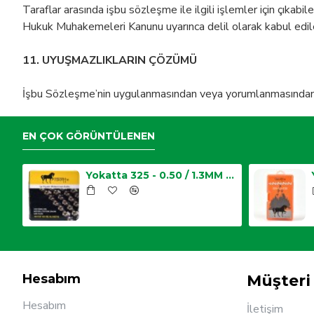
Taraflar arasında işbu sözleşme ile ilgili işlemler için çıkabil
Hukuk Muhakemeleri Kanunu uyarınca delil olarak kabul edilec
11. UYUŞMAZLIKLARIN ÇÖZÜMÜ
İşbu Sözleşme’nin uygulanmasından veya yorumlanmasından do
EN ÇOK GÖRÜNTÜLENEN
25 - 0.50 / 1.3MM Top Zincir
Yokatta 325 - 0.50 / 1.3MM Top Zincir
Hesabım
Müşteri 
Hesabım
İletişim