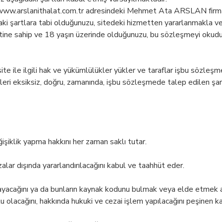
 www.arslanithalat.com.tr adresindeki Mehmet Ata ARSLAN firmasına 
ğıdaki şartlara tabi olduğunuzu, sitedeki hizmetten yararlanmakl
tine sahip ve 18 yaşın üzerinde olduğunuzu, bu sözleşmeyi okudu
e ile ilgili hak ve yükümlülükler yükler ve taraflar işbu sözleşm
eri eksiksiz, doğru, zamanında, işbu sözleşmede talep edilen şart
ğişiklik yapma hakkını her zaman saklı tutar.
lar dışında yararlandırılacağını kabul ve taahhüt eder.
pmayacağını ya da bunların kaynak kodunu bulmak veya elde etmek
 olacağını, hakkında hukuki ve cezai işlem yapılacağını peşinen k