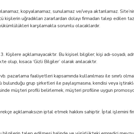
ayınlanamaz, kopyalanamaz, sunulamaz ve/veya aktarılamaz. Site’nin 
ncü kişilerin uğradıkları zararlardan dolayı firmadan talep edilen 
 yükümlülükleri karşılamakla sorumlu olacaklardır.
eri 3. Kişilere açıklamayacaktır. Bu kişisel bilgiler; kişi adı-soyadı,
e olup, kısaca ‘Gizli Bilgiler’ olarak anılacaktır.
b. pazarlama faaliyetleri kapsamında kullanılması ile sınırlı olmak 
ğlı bulunduğu grup şirketleri ile paylaşmasına, kendisi veya iştira
yesinde müşteri profili belirlemek, müşteri profiline uygun promo
ekçe açıklamaksızın iptal etmek hakkını sahiptir. İptal işlemini firm
bu bilgilerin talep edilmesi halinde ve yürürlükteki emredici me