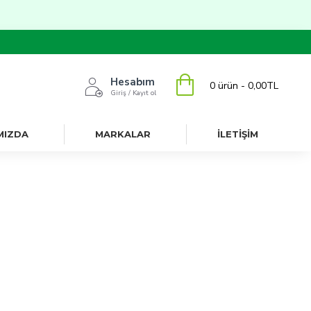
Hesabım
0 ürün - 0,00TL
Giriş / Kayıt ol
MIZDA
MARKALAR
İLETİŞİM