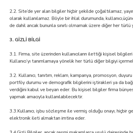
2.2. Site’de yer alan bilgiler hiçbir şekilde çoğaltılamaz, y
olarak kullanılamaz. Böyle bir ihlal durumunda, kullanıcı,üçü
de dahil ancak bununla sınırlı olmamak üzere diğer her türlü
3. GİZLİ BİLGİ
3.1. Firma, site üzerinden kullanıcıların ilettiği kişisel bilgil
Kullanıcı’yı tanımlamaya yönelik her türlü diğer bilgiyi içermekt
3.2. Kullanıcı, tanıtım, reklam, kampanya, promosyon, duyuru v
portföy durumu ve demografik bilgilerini iştirakleri ya da ba
verdiğini kabul ve beyan eder. Bu kişisel bilgiler firma bün
yapmak amacıyla kullanılabilecektir.
3.3.Kullanıcı, işbu sözleşme ile vermiş olduğu onayı, hiçbir ger
elektronik ileti almaktan imtina eder.
3.4.Gizli Bilgiler, ancak resmi makamlarca usulü dairesinde 