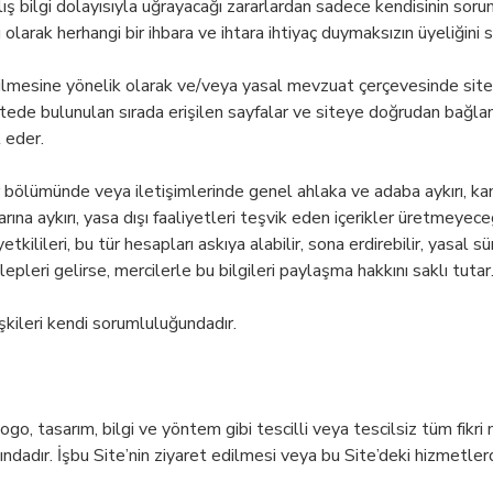
lış bilgi dolayısıyla uğrayacağı zararlardan sadece kendisinin soru
 olarak herhangi bir ihbara ve ihtara ihtiyaç duymaksızın üyeliğini
ştirilmesine yönelik olarak ve/veya yasal mevzuat çerçevesinde sitey
 sitede bulunulan sırada erişilen sayfalar ve siteye doğrudan bağla
l eder.
bir bölümünde veya iletişimlerinde genel ahlaka ve adaba aykırı, kanun
larına aykırı, yasa dışı faaliyetleri teşvik eden içerikler üretmey
lileri, bu tür hesapları askıya alabilir, sona erdirebilir, yasal s
talepleri gelirse, mercilerle bu bilgileri paylaşma hakkını saklı tutar
lişkileri kendi sorumluluğundadır.
ogo, tasarım, bilgi ve yöntem gibi tescilli veya tescilsiz tüm fikri 
ltındadır. İşbu Site’nin ziyaret edilmesi veya bu Site’deki hizmetle