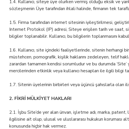
1.4. Kullanıcı, siteye üye olurken vermiş olduğu eksik ve yan
sözleşmenin Üye tarafından ihlali halinde, firmanın tek taraflı
1.5. Firma tarafından internet sitesinin iyileştirilmesi, geli
Internet Protokol (IP) adresi, Siteye erişilen tarih ve saat,
bilgiler toplanabilir. Kullanıcı, bu bilgilerin toplanmasını kabu
1.6. Kullanıcı, site içindeki faaliyetlerinde, sitenin herhangi 
müstehcen, pornografik, kişilik haklarını zedeleyen, telif hak
zarardan tamamen kendisi sorumludur ve bu durumda ‘Site’ yetki
mercilerinden etkinlik veya kullanıcı hesapları ile ilgili bilgi 
1.7. Sitenin üyelerinin birbirleri veya üçüncü şahıslarla olan i
2. FİKRİ MÜLKİYET HAKLARI
2.1. İşbu Site’de yer alan ünvan, işletme adı, marka, patent, l
ilgilisine ait olup, ulusal ve uluslararası hukukun koruması a
konusunda hiçbir hak vermez.