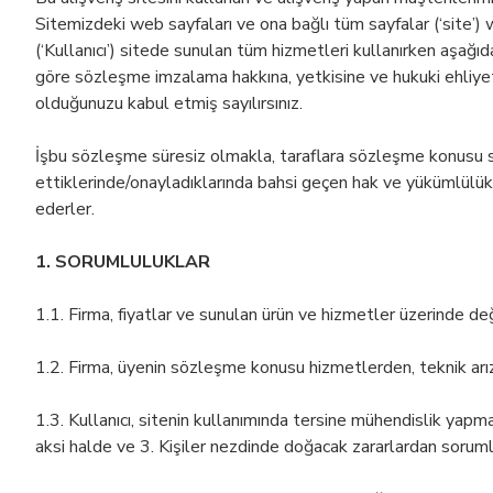
Sitemizdeki web sayfaları ve ona bağlı tüm sayfalar (‘site’)
(‘Kullanıcı’) sitede sunulan tüm hizmetleri kullanırken aşa
göre sözleşme imzalama hakkına, yetkisine ve hukuki ehliye
olduğunuzu kabul etmiş sayılırsınız.
İşbu sözleşme süresiz olmakla, taraflara sözleşme konusu sit
ettiklerinde/onayladıklarında bahsi geçen hak ve yükümlülükl
ederler.
1. SORUMLULUKLAR
1.1. Firma, fiyatlar ve sunulan ürün ve hizmetler üzerinde de
1.2. Firma, üyenin sözleşme konusu hizmetlerden, teknik arıza
1.3. Kullanıcı, sitenin kullanımında tersine mühendislik ya
aksi halde ve 3. Kişiler nezdinde doğacak zararlardan sorumlu