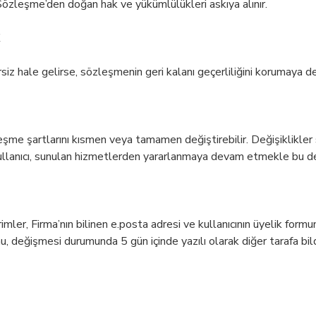
 Sözleşme’den doğan hak ve yükümlülükleri askıya alınır.
iz hale gelirse, sözleşmenin geri kalanı geçerliliğini korumaya 
şme şartlarını kısmen veya tamamen değiştirebilir. Değişiklikler si
Kullanıcı, sunulan hizmetlerden yararlanmaya devam etmekle bu deği
mler, Firma’nın bilinen e.posta adresi ve kullanıcının üyelik formun
u, değişmesi durumunda 5 gün içinde yazılı olarak diğer tarafa bil