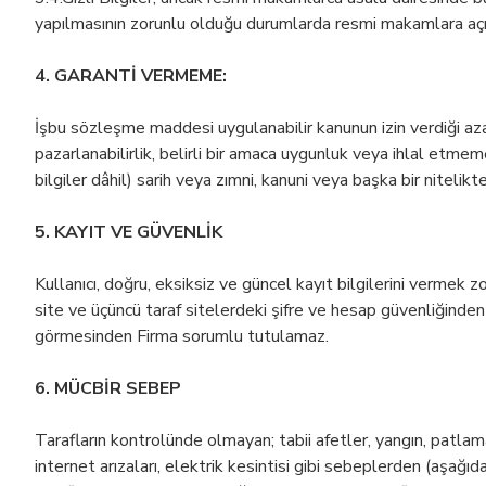
yapılmasının zorunlu olduğu durumlarda resmi makamlara açı
4. GARANTİ VERMEME:
İşbu sözleşme maddesi uygulanabilir kanunun izin verdiği a
pazarlanabilirlik, belirli bir amaca uygunluk veya ihlal etm
bilgiler dâhil) sarih veya zımni, kanuni veya başka bir niteli
5. KAYIT VE GÜVENLİK
Kullanıcı, doğru, eksiksiz ve güncel kayıt bilgilerini vermek z
site ve üçüncü taraf sitelerdeki şifre ve hesap güvenliğinden
görmesinden Firma sorumlu tutulamaz.
6. MÜCBİR SEBEP
Tarafların kontrolünde olmayan; tabii afetler, yangın, patlamal
internet arızaları, elektrik kesintisi gibi sebeplerden (aşağ