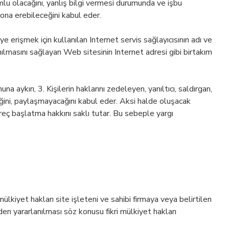
mlu olacağını, yanlış bilgi vermesi durumunda ve işbu
 sona erebileceğini kabul eder.
e erişmek için kullanılan Internet servis sağlayıcısının adı ve
nılmasını sağlayan Web sitesinin Internet adresi gibi birtakım
a aykırı, 3. Kişilerin haklarını zedeleyen, yanıltıcı, saldırgan,
eceğini, paylaşmayacağını kabul eder. Aksi halde oluşacak
üreç başlatma hakkını saklı tutar. Bu sebeple yargı
.
mülkiyet hakları site işleteni ve sahibi firmaya veya belirtilen
rden yararlanılması söz konusu fikri mülkiyet hakları