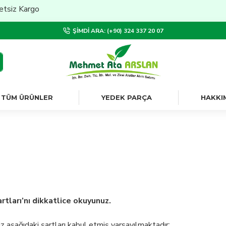
Kargo
ŞIMDI ARA: (+90) 324 337 20 07
TÜM ÜRÜNLER
YEDEK PARÇA
HAKKI
rtları’nı dikkatlice okuyunuz.
iz aşağıdaki şartları kabul etmiş varsayılmaktadır: