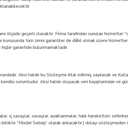
klanabilecektir.
zami ölçüde geçerli olacaktır. Firma tarafından sunulan hizmetle
eme konusunda tüm zımni garantiler de dâhil olmak üzere hizmetler 
kte hiçbir garantide bulunmamaktadır.
orundadır. Aksi halde bu Sözleşme ihlal edilmiş sayılacak ve Kullanı
 kendisi sorumludur. Aksi halde oluşacak veri kayıplarından ve güv
ar, iç savaşlar, savaşlar, ayaklanmalar, halk hareketleri, seferberli
ıda birlikte "Mücbir Sebep” olarak anılacaktır.) dolayı sözleşmeden