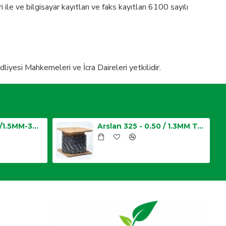
 ile ve bilgisayar kayıtları ve faks kayıtları 6100 sayılı
esi Mahkemeleri ve İcra Daireleri yetkilidir.
Bettis 3/8 -0.058/1.5MM-34 Diş Testere Zinciri
Arslan 325 - 0.50 / 1.3MM Top Zincir