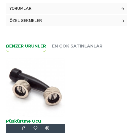
3 lü krom püskürtme ucu olarak bilinir.
YORUMLAR
m14 dişi diştir.
ÖZEL SEKMELER
D-5 püskürtme uçlarına sahiptir.
BENZER ÜRÜNLER
EN ÇOK SATINLANLAR
Püskürtme Ucu