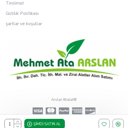
Teslimat
Gizlilik Politikası
şartlar ve koşullar
Arslan İthalat®
ŞIMDI SATIN AL
Design, Hosting & Support By Shopgez.com