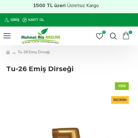
1500 TL üzeri
Ücretsiz Kargo
GIRIŞ
KAYIT OL
0
0
Tu-26 Emiş Dirseği
Tu-26 Emiş Dirseği
YENI
İNDIRIM