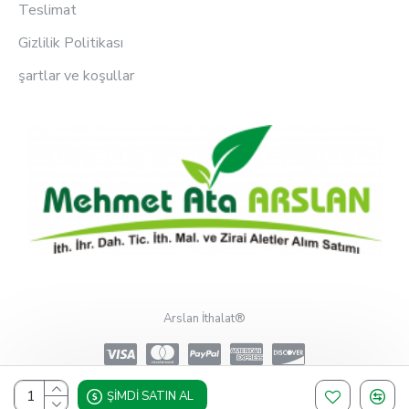
Teslimat
Gizlilik Politikası
şartlar ve koşullar
Arslan İthalat®
ŞIMDI SATIN AL
Design, Hosting & Support By Shopgez.com