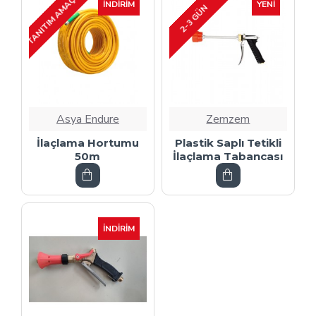
TANITIM AMAÇLI
İNDIRIM
YENI
2-3 GÜN
Asya Endure
Zemzem
İlaçlama Hortumu
Plastik Saplı Tetikli
50m
İlaçlama Tabancası
İNDIRIM