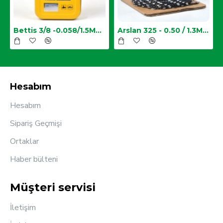
Zincir
Bettis 3/8 -0.058/1.5MM-34 Diş Testere Zinciri
Arslan 325 - 0.50 / 1.3MM Top Zincir
Hesabım
Hesabım
Sipariş Geçmişi
Ortaklar
Haber bülteni
Müşteri servisi
İletişim