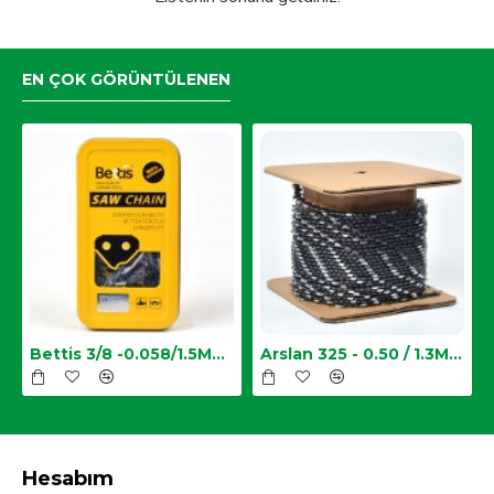
EN ÇOK GÖRÜNTÜLENEN
Zincir
Bettis 3/8 -0.058/1.5MM-34 Diş Testere Zinciri
Arslan 325 - 0.50 / 1.3MM Top Zincir
Hesabım