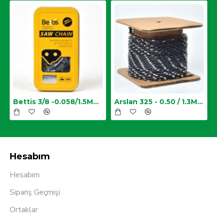
Zincir
Bettis 3/8 -0.058/1.5MM-34 Diş Testere Zinciri
Arslan 325 - 0.50 / 1.3MM Top Zincir
Hesabım
Hesabım
Sipariş Geçmişi
Ortaklar