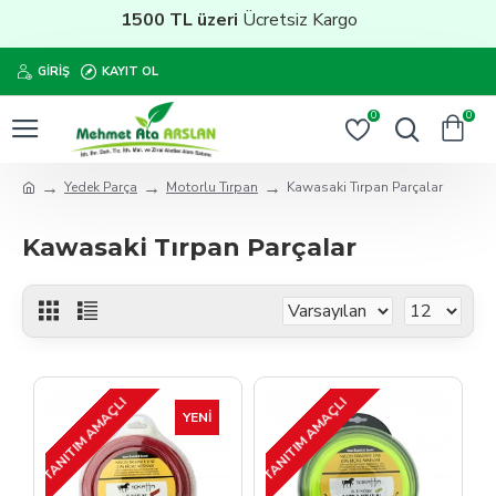
1500 TL üzeri
Ücretsiz Kargo
GIRIŞ
KAYIT OL
0
0
Yedek Parça
Motorlu Tırpan
Kawasaki Tırpan Parçalar
Kawasaki Tırpan Parçalar
TANITIM AMAÇLI
TANITIM AMAÇLI
YENI