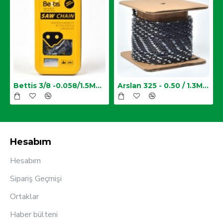
Zincir
Bettis 3/8 -0.058/1.5MM-34 Diş Testere Zinciri
Arslan 325 - 0.50 / 1.3MM Top Zincir
Hesabım
Hesabım
Sipariş Geçmişi
Ortaklar
Haber bülteni