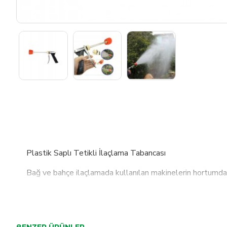
Plastik Saplı Tetikli İlaçlama Tabancası
Bağ ve bahçe ilaçlamada kullanılan makinelerin hortumdan
Diş kısmı 1/4 dişidir.
Tek el ile kullanabilme özelliği
BENZER ÜRÜNLER