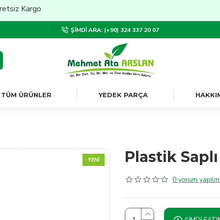
z Kargo
ŞIMDI ARA: (+90) 324 337 20 07
TÜM ÜRÜNLER
YEDEK PARÇA
HAKKI
Plastik Sapl
YENI
0 yorum yapılmı
ŞIMDI SATI