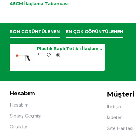
45CM İlaçlama Tabancası
SON GÖRÜNTÜLENEN
EN ÇOK GÖRÜNTÜLENEN
Plastik Saplı Tetikli İlaçlama Tabancası
Hesabım
Müşteri 
Hesabım
İletişim
Sipariş Geçmişi
İadeler
Ortaklar
Site Haritası