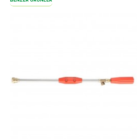
Ayarlanabilir uç
Görseldeki ile birebir ürün.