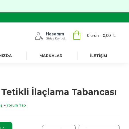
Hesabım
0 ürün - 0,00TL
Giriş / Kayıt ol
MIZDA
MARKALAR
İLETİŞİM
ı Tetikli İlaçlama Tabancası
ş.
-
Yorum Yap
N AL