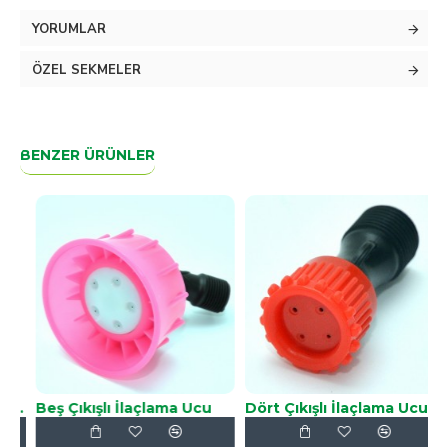
YORUMLAR
ÖZEL SEKMELER
BENZER ÜRÜNLER
 Pompa Hunisi Küçük
Beş Çıkışlı İlaçlama Ucu
Dört Çıkışlı İlaçlama Ucu