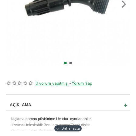
0 yorum yapılmış.
-
Yorum Yap
AÇIKLAMA
İlaçlama pompa püskürtme Ucudur ayarlanabilir.
Uzatmalı teleskobik Borulara uymaz Erkek diş'tir.
Krom 60cm Boru ile uyumludur.