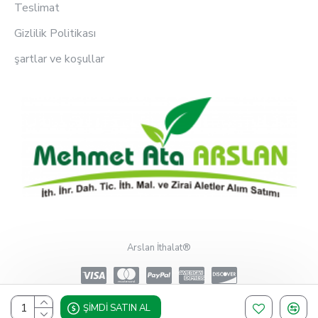
Teslimat
Gizlilik Politikası
şartlar ve koşullar
Arslan İthalat®
ŞIMDI SATIN AL
Design, Hosting & Support By Shopgez.com