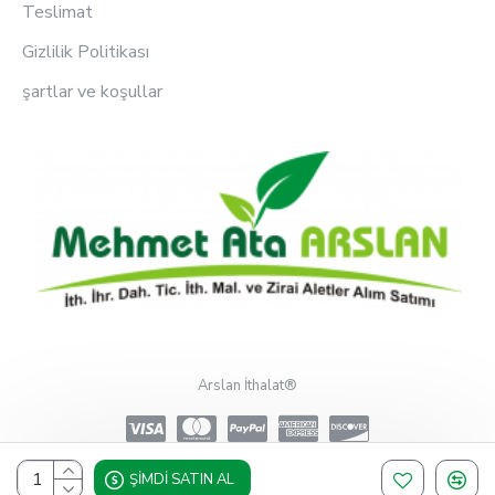
Teslimat
Gizlilik Politikası
şartlar ve koşullar
Arslan İthalat®
ŞIMDI SATIN AL
Design, Hosting & Support By Shopgez.com