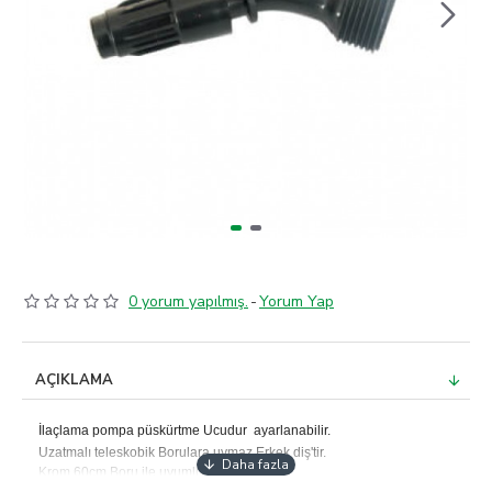
0 yorum yapılmış.
-
Yorum Yap
AÇIKLAMA
İlaçlama pompa püskürtme Ucudur ayarlanabilir.
Uzatmalı teleskobik Borulara uymaz Erkek diş'tir.
Krom 60cm Boru ile uyumludur.