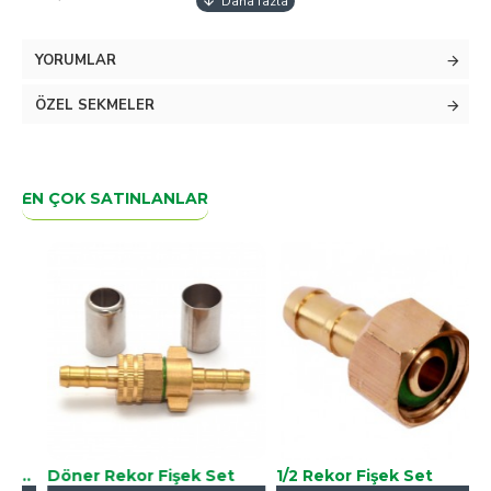
OS-768 modeline uyumludur.
YORUMLAR
İÇ ÇAPI :15CM DIŞ ÇAPI 16 CM OLAN KAPAK İLE
UYUMLUDUR.
ÖZEL SEKMELER
EN ÇOK SATINLANLAR
gülatör Komple
Döner Rekor Fişek Set
1/2 Rekor Fişek Set
T