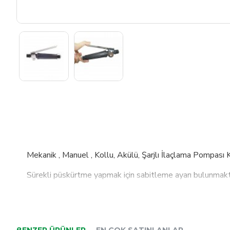
Mekanik , Manuel , Kollu, Akülü, Şarjlı İlaçlama Pompası
Sürekli püskürtme yapmak için sabitleme ayarı bulunmakt
1. Kalite plastik ile üretilmiştir.
Piyasada bulunan ürünlere göre daha ağır ve sağlam ayrıca 
BENZER ÜRÜNLER
EN ÇOK SATINLANLAR