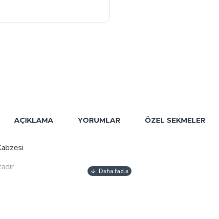
AÇIKLAMA
YORUMLAR
ÖZEL SEKMELER
 Kabzesi
adır.
içerisinde kaliteli süzgeç vardır.