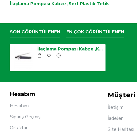
İlaçlama Pompası Kabze ,Sert Plastik Tetik
SON GÖRÜNTÜLENEN
EN ÇOK GÖRÜNTÜLENEN
İlaçlama Pompası Kabze ,Krom Tetik
Hesabım
Müşteri 
Hesabım
İletişim
Sipariş Geçmişi
İadeler
Ortaklar
Site Haritası