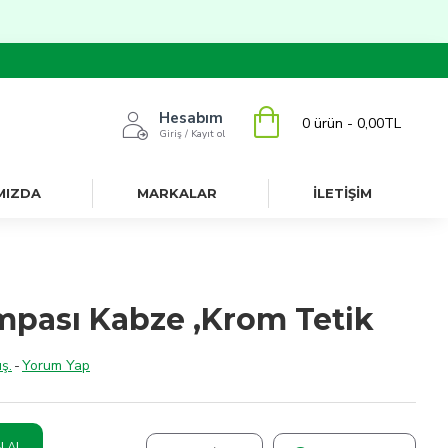
Hesabım
0 ürün - 0,00TL
Giriş / Kayıt ol
MIZDA
MARKALAR
İLETİŞİM
mpası Kabze ,Krom Tetik
ş.
-
Yorum Yap
N AL