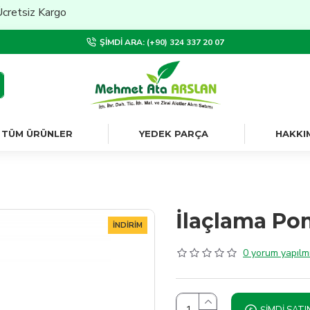
siz Kargo
ŞIMDI ARA: (+90) 324 337 20 07
TÜM ÜRÜNLER
YEDEK PARÇA
HAKKI
İlaçlama Po
İNDIRIM
0 yorum yapılmı
ŞIMDI SATI