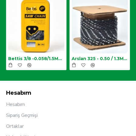
Zincir
Bettis 3/8 -0.058/1.5MM-34 Diş Testere Zinciri
Arslan 325 - 0.50 / 1.3MM Top Zincir
Hesabım
Hesabım
Sipariş Geçmişi
Ortaklar