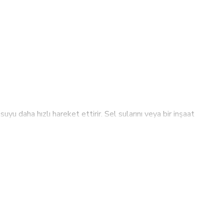
u daha hızlı hareket ettirir. Sel sularını veya bir inşaat
) ve basınç PSI değerleri, iki saatte yapılacak bir işin
nzinle çalışan bir su pompasını götürebilir ve pompaya
ünkü pompa sulama sistemlerine güç sağlamak için
içinde bulunan küçük taşları ve veya gelebilecek katıları,
 arasındadır.