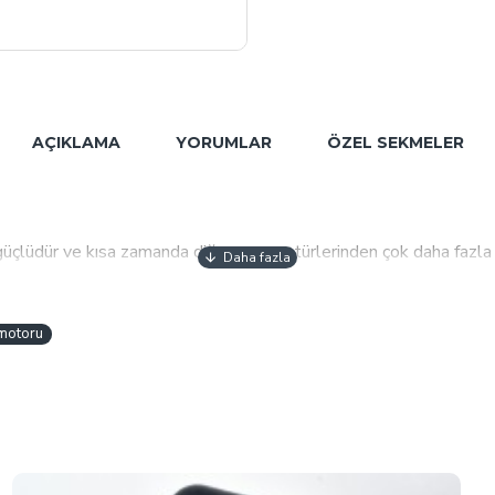
AÇIKLAMA
YORUMLAR
ÖZEL SEKMELER
çlüdür ve kısa zamanda diğer pompa türlerinden çok daha fazla suy
ı için, benzinli su pompalarındaki daha yüksek Litre / dakika (GPM
 Şantiyede, tarım arazisinde veya ihtiyaç duyduğunuz her yere be
niz. Dizel su pompaları, tarım endüstrisi için bir favori üründür ç
 motoru
rına monte edilebilir. Dizel ile çalışan pompalar, pis suyu, suyun 
 güçlüdür ve inşaat şirketleri ve belediyeler içinde favori ürünler
dirli