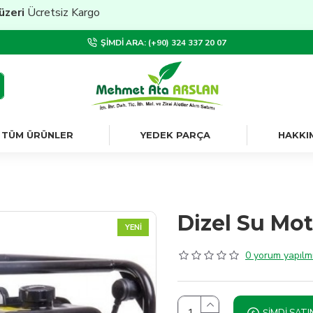
cretsiz Kargo
ŞIMDI ARA: (+90) 324 337 20 07
TÜM ÜRÜNLER
YEDEK PARÇA
HAKKI
Dizel Su Mot
YENI
0 yorum yapılmı
ŞIMDI SATI