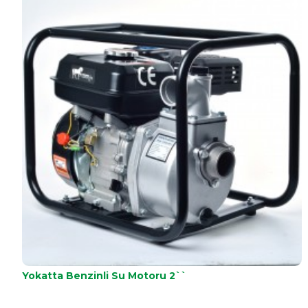
Maksimum Debi : 500 Lt / Dakika
Max. Basma Yüksekliği: 18m
Max. Emme Derinliği: 8m
Motor tipi: LT178F
Motor gücü: 3.5kW-5.2 Hp
Yakıt tipi: Dizel
Motor hacmi: 296
Çalıştırma: İpli
Yağ Tipi: SAE 10w30-15w40
Yakıt / Yağ Depo Kapasitesi : 3.5L / 1.1L
Yokatta Benzinli Su Motoru 2``