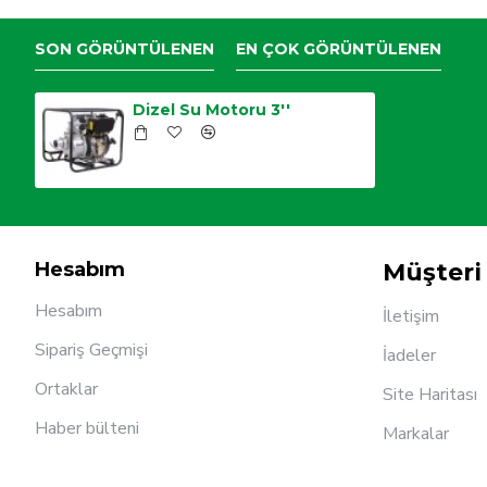
SON GÖRÜNTÜLENEN
EN ÇOK GÖRÜNTÜLENEN
Dizel Su Motoru 3''
Hesabım
Müşteri 
Hesabım
İletişim
Sipariş Geçmişi
İadeler
Ortaklar
Site Haritası
Haber bülteni
Markalar