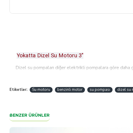
Yokatta Dizel Su Motoru 3"
Dizel su pompaları diğer elektrikli pompalara göre daha gü
sahasındaki suyun boşaltılması gibi ağır hizmet uygulamalar
yirmi dakika gibi kısa bir zamanda tamamlaması demektir.
güç sağlamak için elektriğe ihtiyaç duymadan çalışabilirsi
Etiketler:
Su motoru
benzinli motor
su pompası
dizel su
kullanılabilir veya traktörlere ya da diğer tarım ekipmanla
döküntüleri ve atık suyu pompalamak için kullanılacak kadar
Giriş / Çıkış Çapı: 3''
BENZER ÜRÜNLER
Motor tipi: Hava soğutmalı 4 zamanlı Tek silin