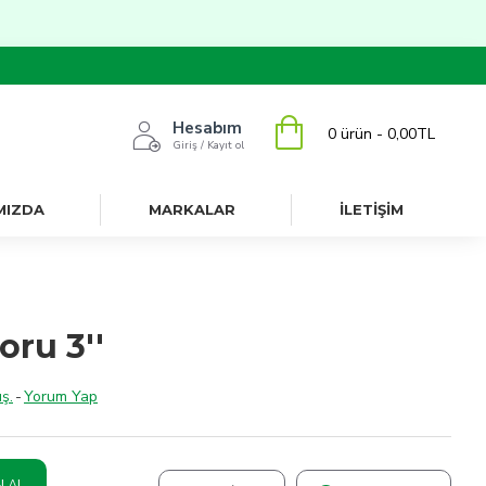
Hesabım
0 ürün - 0,00TL
Giriş / Kayıt ol
MIZDA
MARKALAR
İLETİŞİM
oru 3''
ş.
-
Yorum Yap
N AL