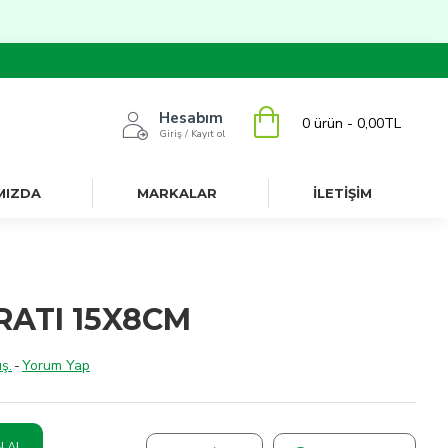
Hesabım
0 ürün - 0,00TL
Giriş / Kayıt ol
MIZDA
MARKALAR
İLETİŞİM
ATI 15X8CM
ş.
-
Yorum Yap
N AL