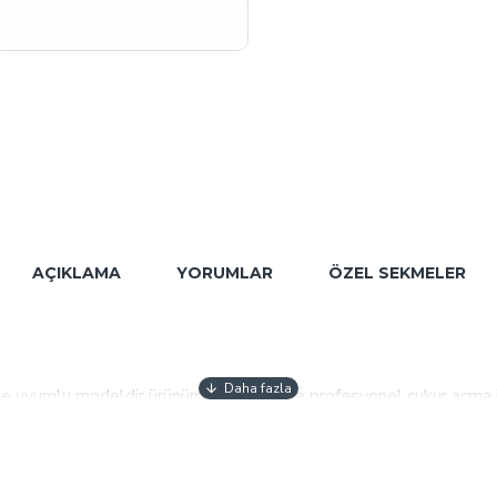
AÇIKLAMA
YORUMLAR
ÖZEL SEKMELER
le uyumlu modeldir ürünümüz amatör ve profesyonel çukur açma işl