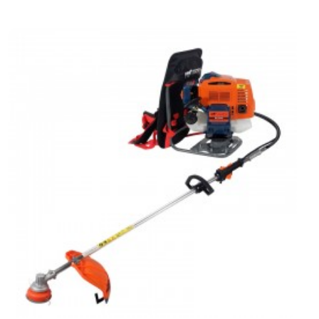
ılır
en önde geleni çukur kazmaya yararlar. Toprak burgu mak
ı çukuru açmaya kadar kullanılabilirler.
Toprak burgu
 iş gücü üretimini sağlamaya yardımcı olmaktadır. Sonu
erin tutma sapı, bisiklet şeklindedir ve çok kolay ergonom
r. Öğleki şanzıman motordan çıkan devri, altında yer a
ma işlemi yapabilir. Öğleki çok düşük devirli olduğu i
rahatlıkla tercih edilen çaplarda delebilir. Ve dahası b
gu yaprakları toprak ile beraber arasına girebilen her 
 Uçlar delemeyeceği bir büyük blok taşa gelirse hiçbir
de delme işlemine devam edilir.
Toprak burgusu ve akse