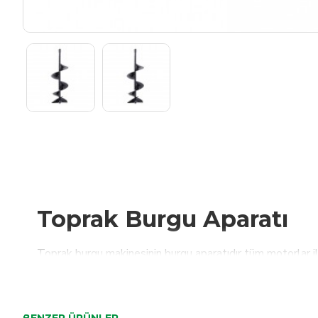
Toprak Burgu Aparatı
Toprak burgu makinesinin burgu aparatıdır tüm motorlar i
Burgu Aparatı Çapı : 15cm
Burgu Aparatı Uzunluğu: 8cm
BENZER ÜRÜNLER