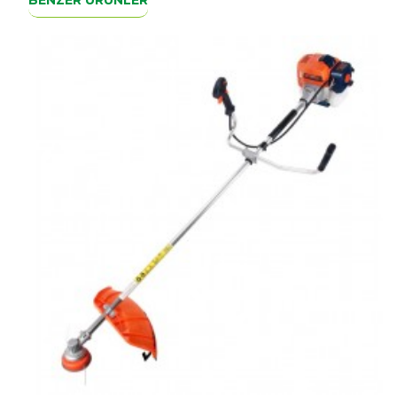
Nerede Ne Amaçla Kullan
Tarım ve bahçecilik sektöründe en ağır işlerden 
yüzden makine fidan dikiminden bahçe, çit kazığ
göstermektedir.
Ve dahası makinelerin basit kullanımı çok kolay
çalıştırılabilir motorlar vardır. Özellikle makinel
kullanım açısından hiçbir tehlike içermeyecekti
Böylelikle çok düşük devirde daha güçlü çukur aç
Delik açma makinesi
blok taş olmayan her yeri 
büyüklüğünde taşları dışarı atabilir. Sonuçta bur
kısmı matkap şeklinde güçlü çelikten yapılırlar.
aynı yerden uç çıkarılıp tekrar başka bir mesafe