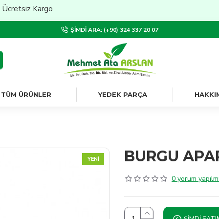
tsiz Kargo
ŞIMDI ARA: (+90) 324 337 20 07
TÜM ÜRÜNLER
YEDEK PARÇA
HAKKI
BURGU APAR
YENI
0 yorum yapılmı
ŞIMDI SATI