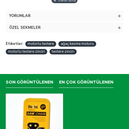
Bettis zincir takılmış bir motorlu testere olabilecek en
iyi sonuçları verir ve motorunuzun hantal çalışmasını
YORUMLAR
önler.
ÖZEL SEKMELER
Zincirlerimiz araştırma, test ve sektörde ün yapmış
profesyonellerle geliştirilerek Ar-ge çalışmaları ile
Etiketler:
motorlu testere
ağaç kesme motoru
Maksimum verimlilik sağlayan yüksek performanslı
motorlu testere zinciri
testere zinciri
Bettis zincirler elde edilmiştir.
SON GÖRÜNTÜLENEN
EN ÇOK GÖRÜNTÜLENEN