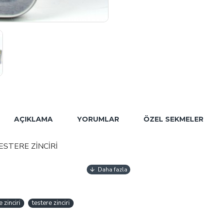
AÇIKLAMA
YORUMLAR
ÖZEL SEKMELER
ESTERE ZİNCİRİ
nuçları verir ve motorunuzun hantal çalışmasını önler.
llerle geliştirilerek Ar-ge çalışmaları ile Maksimum verimlilik sağlayan
 zinciri
testere zinciri