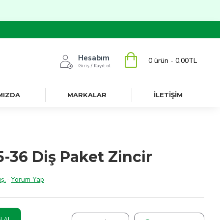
Hesabım
0 ürün - 0,00TL
Giriş / Kayıt ol
MIZDA
MARKALAR
İLETİŞİM
5-36 Diş Paket Zincir
ş.
-
Yorum Yap
N AL