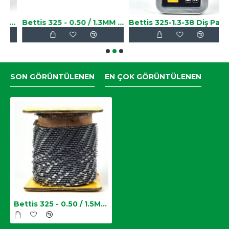
.5MM-34 Diş Testere Zinciri
Bettis 325 - 0.50 / 1.3MM Top Zincir
Bettis 325-1.3-38 Diş Paket Zincir
SON GÖRÜNTÜLENEN
EN ÇOK GÖRÜNTÜLENEN
Bettis 325 - 0.50 / 1.5MM Top Zincir