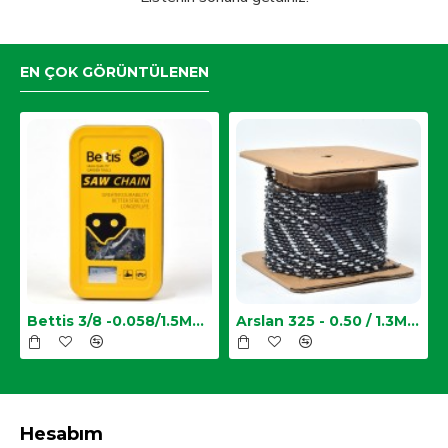
EN ÇOK GÖRÜNTÜLENEN
Zincir
Bettis 3/8 -0.058/1.5MM-34 Diş Testere Zinciri
Arslan 325 - 0.50 / 1.3MM Top Zincir
Hesabım