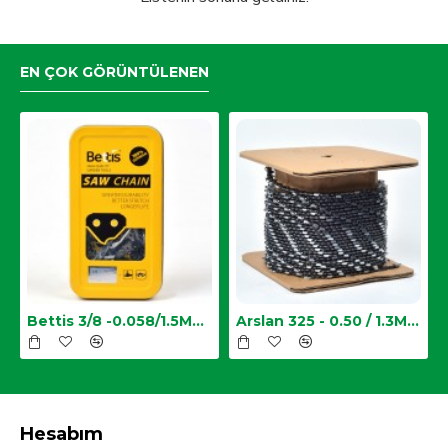
EN ÇOK GÖRÜNTÜLENEN
Zincir
Bettis 3/8 -0.058/1.5MM-34 Diş Testere Zinciri
Arslan 325 - 0.50 / 1.3MM Top Zincir
Hesabım