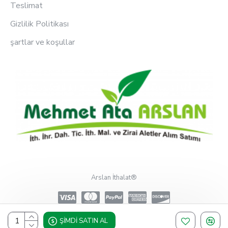
Teslimat
Gizlilik Politikası
şartlar ve koşullar
Arslan İthalat®
ŞIMDI SATIN AL
Design, Hosting & Support By Shopgez.com