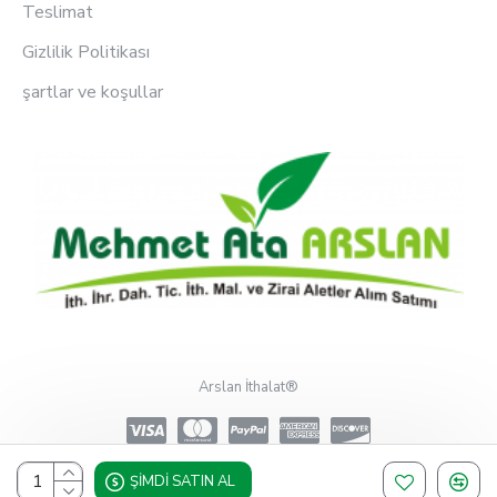
Teslimat
Gizlilik Politikası
şartlar ve koşullar
Arslan İthalat®
ŞIMDI SATIN AL
Design, Hosting & Support By Shopgez.com