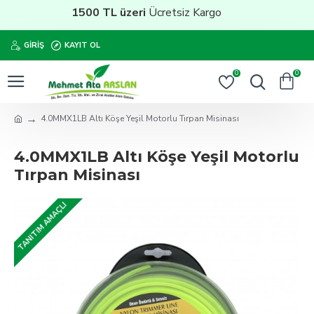
1500 TL üzeri
Ücretsiz Kargo
GIRIŞ
KAYIT OL
0
0
4.0MMX1LB Altı Köşe Yeşil Motorlu Tırpan Misinası
4.0MMX1LB Altı Köşe Yeşil Motorlu
Tırpan Misinası
TANITIM AMAÇLI