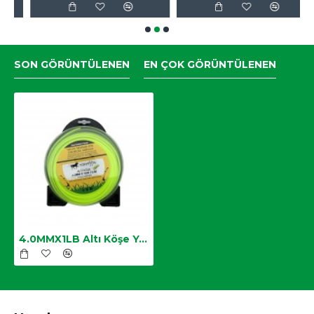
SON GÖRÜNTÜLENEN
EN ÇOK GÖRÜNTÜLENEN
4.0MMX1LB Altı Köşe Yeşil Motorlu Tırpan Misinası