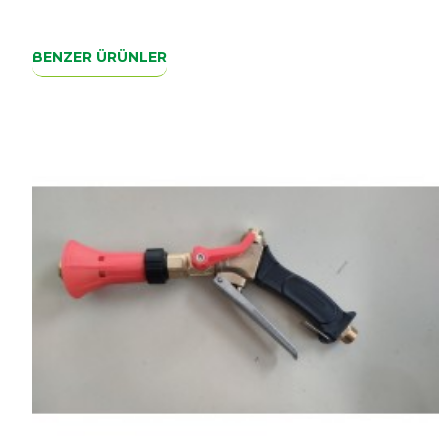
Ürün içi dışı kromdur paslanma yapmaz püskürtme şekli sa
1.2, 1.5 , 2.0 mm olmak üzere 2 adet yedek pul ve 1 cont
BENZER ÜRÜNLER
Conta ve pullar tutma sapının arkasındadır.
Sapın kendisi pul ve contaları içinde Saklanabilir bir tasarı
Zemzem Holder Tabancası 35cm
Zemzem İlaçlama Tabancası 35cm