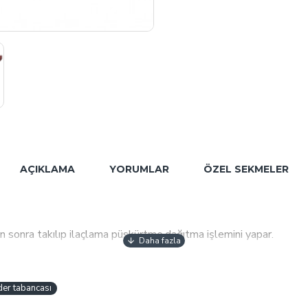
AÇIKLAMA
YORUMLAR
ÖZEL SEKMELER
 sonra takılıp ilaçlama püskürtme,dağıtma işlemini yapar.
yla her ilaçlama hortumuna uyar.
ektedir.
der tabancası