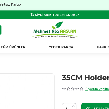
z Kargo
ŞIMDI ARA: (+90) 324 337 20 07
TÜM ÜRÜNLER
YEDEK PARÇA
HAKKI
35CM Holder
0 yorum yapılmı
ŞIMDI SATI