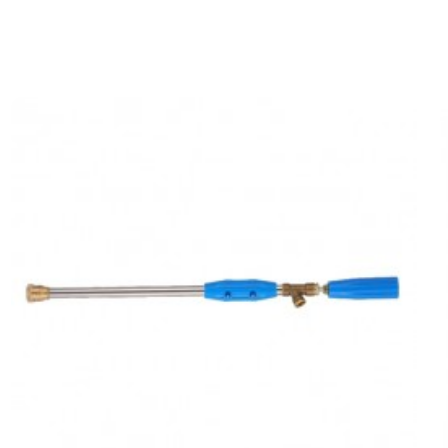
p kısmından ayarlanabilir .
a hediyelidir.
mı sahiptir