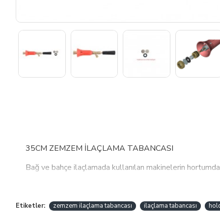
35CM ZEMZEM İLAÇLAMA TABANCASI
Bağ ve bahçe ilaçlamada kullanılan makinelerin hortumdan
İçten 8.5mm rekora ve dıştan 10mm rekora uyumlu olması
2 adet farklı pul ve 1 adet yedek conta ile beraber gelm
Etiketler:
zemzem ilaçlama tabancası
ilaçlama tabancası
hol