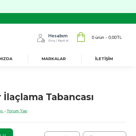
Hesabım
0 ürün - 0,00TL
Giriş / Kayıt ol
MIZDA
MARKALAR
İLETİŞİM
 İlaçlama Tabancası
ş.
-
Yorum Yap
N AL