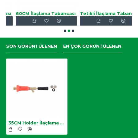
Zemzem İlaçlama Tabancası 35cm
ı
60CM İlaçlama Tabancası
Tetikli İlaçlama Tabancası
9
SON GÖRÜNTÜLENEN
EN ÇOK GÖRÜNTÜLENEN
35CM Holder İlaçlama Tabancası