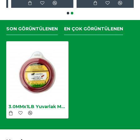
SON GÖRÜNTÜLENEN
EN ÇOK GÖRÜNTÜLENEN
3.0MMx1LB Yuvarlak Motorlu Tırpan Misinası