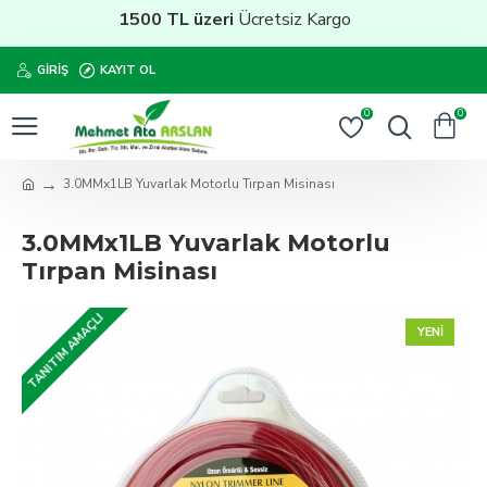
1500 TL üzeri
Ücretsiz Kargo
GIRIŞ
KAYIT OL
0
0
3.0MMx1LB Yuvarlak Motorlu Tırpan Misinası
3.0MMx1LB Yuvarlak Motorlu
Tırpan Misinası
TANITIM AMAÇLI
YENI