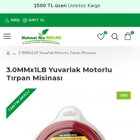
1500 TL üzeri
Ücretsiz Kargo
GIRIŞ
KAYIT OL
0
0
3.0MMx1LB Yuvarlak Motorlu Tırpan Misinası
3.0MMx1LB Yuvarlak Motorlu
Tırpan Misinası
TANITIM AMAÇLI
YENI