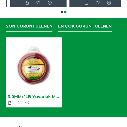
SON GÖRÜNTÜLENEN
EN ÇOK GÖRÜNTÜLENEN
3.0MMx1LB Yuvarlak Motorlu Tırpan Misinası