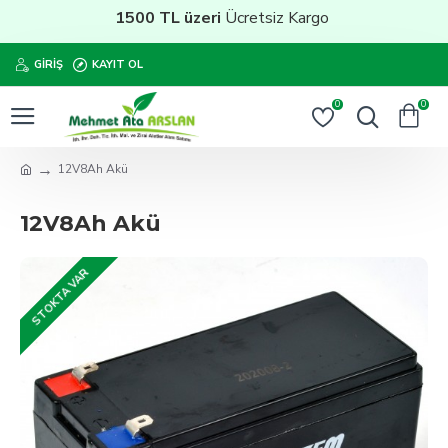
1500 TL üzeri
Ücretsiz Kargo
GIRIŞ
KAYIT OL
0
0
12V8Ah Akü
12V8Ah Akü
STOKTA VAR