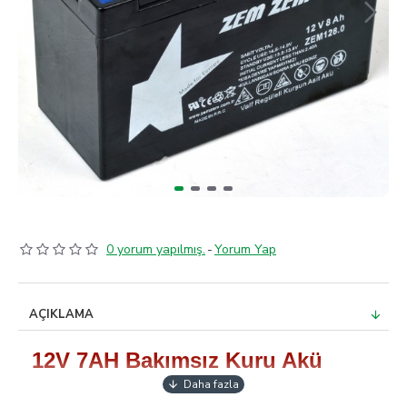
0 yorum yapılmış.
-
Yorum Yap
AÇIKLAMA
12V 7AH Bakımsız Kuru Akü
Akülü İlaçlama Pompalarında,
Kesintisiz Güç Kaynakları